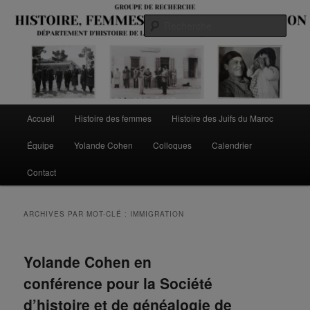
Aller
Aller
au
au
Rech
contenu
contenu
principal
secondaire
Menu
Accueil
Histoire des femmes
Histoire des Juifs du Maroc
principal
Équipe
Yolande Cohen
Colloques
Calendrier
Contact
ARCHIVES PAR MOT-CLÉ :
IMMIGRATION
Yolande Cohen en
conférence pour la Société
d’histoire et de généalogie de