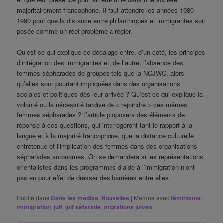
majoritairement francophone. Il faut attendre les années 1980-
1990 pour que la distance entre philanthropes et immigrantes soit
posée comme un réel problème à régler.
Qu’est-ce qui explique ce décalage entre, d’un côté, les principes
d’intégration des immigrantes et, de l’autre, l’absence des
femmes sépharades de groupes tels que la NCJWC, alors
qu’elles sont pourtant impliquées dans des organisations
sociales et politiques dès leur arrivée ? Qu’est-ce qui explique la
volonté ou la nécessité tardive de « rejoindre » ces mêmes
femmes sépharades ? L’article proposera des éléments de
réponse à ces questions, qui interrogeront tant le rapport à la
langue et à la majorité francophone, que la distance culturelle
entretenue et l’implication des femmes dans des organisations
sépharades autonomes. On se demandera si les représentations
orientalistes dans les programmes d’aide à l’immigration n’ont
pas eu pour effet de dresser des barrières entre elles.
Publié dans
Dans les médias
,
Nouvelles
|
Marqué avec
féminisme
,
immigration
,
juif
,
juif séfarade
,
migrations juives