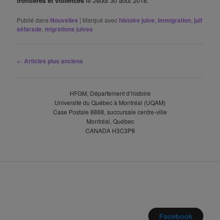
frontières et violences
le Jeudi 30 août 2018.
Publié dans
Nouvelles
|
Marqué avec
histoire juive
,
immigration
,
juif
séfarade
,
migrations juives
Navigation
←
Articles plus anciens
des
articles
HFGM, Département d’histoire
Université du Québec à Montréal (UQAM)
Case Postale 8888, succursale centre-ville
Montréal, Québec
CANADA H3C3P8
Facebook