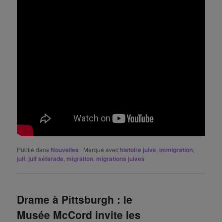
Publié dans
Nouvelles
|
Marqué avec
histoire juive
,
immigration
,
juif
,
juif séfarade
,
migration
,
migrations juives
Drame à Pittsburgh : le
Musée McCord invite les