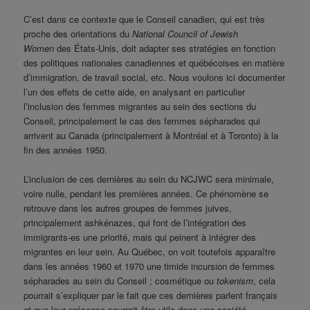
C’est dans ce contexte que le Conseil canadien, qui est très
proche des orientations du
National Council of Jewish
Women
des États-Unis, doit adapter ses stratégies en fonction
des politiques nationales canadiennes et québécoises en matière
d’immigration, de travail social, etc. Nous voulons ici documenter
l’un des effets de cette aide, en analysant en particulier
l’inclusion des femmes migrantes au sein des sections du
Conseil, principalement le cas des femmes sépharades qui
arrivent au Canada (principalement à Montréal et à Toronto) à la
fin des années 1950.
L’inclusion de ces dernières au sein du NCJWC sera minimale,
voire nulle, pendant les premières années. Ce phénomène se
retrouve dans les autres groupes de femmes juives,
principalement ashkénazes, qui font de l’intégration des
immigrants-es une priorité, mais qui peinent à intégrer des
migrantes en leur sein. Au Québec, on voit toutefois apparaître
dans les années 1960 et 1970 une timide incursion de femmes
sépharades au sein du Conseil ; cosmétique ou
tokenism
, cela
pourrait s’expliquer par le fait que ces dernières parlent français
et que leur présence pourrait être utile dans une société