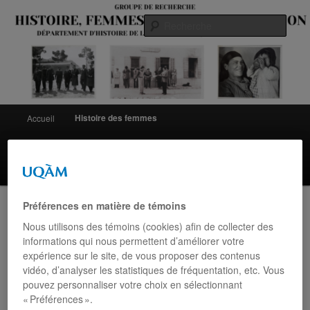
Aller
au
Rech
contenu
principal
Menu
Histoire des femmes
Accueil
principal
Histoire des Juifs du Maroc
Équipe
Yolande Cohen
Colloques
Calendrier
Contact
Préférences en matière de témoins
Nous utilisons des témoins (cookies) afin de collecter des
Cercle des fermières
informations qui nous permettent d’améliorer votre
expérience sur le site, de vous proposer des contenus
vidéo, d’analyser les statistiques de fréquentation, etc. Vous
pouvez personnaliser votre choix en sélectionnant
Toutes les ressources sont rédigées par Yolande Cohen, sauf
« Préférences ».
indication contraire.