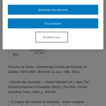
Autoriser les témoins
Tout refuser
Préférences
Femmes de Parole. L’histoire des Cercles de fermières du
Québec (1915-1990)
, Montréal, Le Jour, 1990, 320 p.
« Cercles des fermières », Gerald Hallowell (dir.), dans The
Oxford Companion to Canadian History, Don Mills, Oxford
University Press, 2004, p. 453-455
« À l’origine des Cercles de fermières : étude comparée