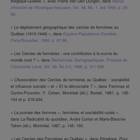
Belgique-Québec », avec Pierre Van Den Dungen, dans
Revue
d’histoire de l’Amérique française
, Vol. 48, No. 1, été 1994, p. 29-
56
.
« Le déploiement géographique des cercles de fermières au
Québec (1915-1949) », dans
Espace-Populations-Sociétés
,
Paris/Bruxelles, 1989, p. 87-98
.
« Les Cercles de fermières : une contribution à la survie du
monde rural ? », dans
Recherches Sociographiques
, Presses de
l’Université Laval, Vol. 29, No 2-3, 1988, p. 311-328
.
« L’Association des Cercles de fermières au Québec : sociabilité
et influence sociale » et « Et la démocratie ? », dans Femmes et
Contre-Pouvoirs, Y. Cohen, Montréal (dir.), Boréal, 1987, p. 135-
154 et p. 219-224.
« La journée des femmes », fermières et sociabilité rurale »,
dans La Radicalité du quotidien, André Corten et Marie-Blanche
Tahon (dir.), Montréal, 1987, p. 145- 155.
« Les Cercles des Fermières au Québec », dans
Pénélope. Pour