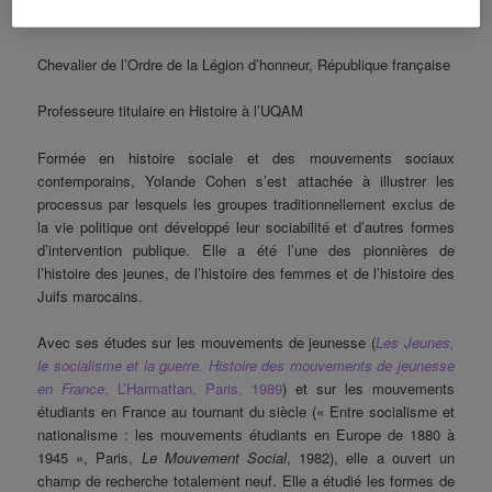
humaines de la Société Royale du Canada (2012-)
Chevalier de l’Ordre de la Légion d’honneur, République française
Professeure titulaire en Histoire à l’UQAM
Formée en histoire sociale et des mouvements sociaux
contemporains, Yolande Cohen s’est attachée à illustrer les
processus par lesquels les groupes traditionnellement exclus de
la vie politique ont développé leur sociabilité et d’autres formes
d’intervention publique. Elle a été l’une des pionnières de
l’histoire des jeunes, de l’histoire des femmes et de l’histoire des
Juifs marocains.
Avec ses études sur les mouvements de jeunesse (
Les Jeunes,
le socialisme et la guerre. Histoire des mouvements de jeunesse
en France
, L’Harmattan, Paris, 1989
) et sur les mouvements
étudiants en France au tournant du siècle (« Entre socialisme et
nationalisme : les mouvements étudiants en Europe de 1880 à
1945 », Paris,
Le Mouvement Social
, 1982), elle a ouvert un
champ de recherche totalement neuf. Elle a étudié les formes de