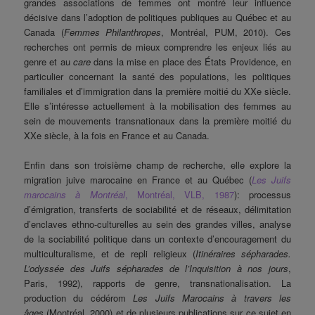
grandes associations de femmes ont montré leur influence
décisive dans l’adoption de politiques publiques au Québec et au
Canada (
Femmes Philanthropes
, Montréal, PUM, 2010). Ces
recherches ont permis de mieux comprendre les enjeux liés au
genre et au
care
dans la mise en place des États Providence, en
particulier concernant la santé des populations, les politiques
familiales et d’immigration dans la première moitié du XXe siècle.
Elle s’intéresse actuellement à la mobilisation des femmes au
sein de mouvements transnationaux dans la première moitié du
XXe siècle, à la fois en France et au Canada.
Enfin dans son troisième champ de recherche, elle explore la
migration juive marocaine en France et au Québec (
Les Juifs
marocains à Montréal
, Montréal, VLB, 1987
): processus
d’émigration, transferts de sociabilité et de réseaux, délimitation
d’enclaves ethno-culturelles au sein des grandes villes, analyse
de la sociabilité politique dans un contexte d’encouragement du
multiculturalisme, et de repli religieux (
Itinéraires sépharades.
L’odyssée des Juifs sépharades de l’Inquisition à nos jours
,
Paris, 1992), rapports de genre, transnationalisation. La
production du cédérom
Les Juifs Marocains à travers les
âges
(Montréal, 2000) et de plusieurs publications sur ce sujet en