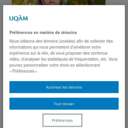
Préférences en matière de témoins
Nous utilisons des témoins (cookies) afin de collecter des
informations qui nous permettent d’améliorer votre
expérience sur le site, de vous proposer des contenus
vidéo, d’analyser les statistiques de fréquentation, etc. Vous
pouvez personnaliser votre choix en sélectionnant
Téléphone:
514 987-3000 poste 8425
« Préférences ».
Fax:
(514) 987-7813
Autoriser les témoins
Local:
A-6150
Courriel:
cohen.yolande@uqam.ca
Tout refuser
Academia
Google Scholar
Préférences
Présidente de l’Académie des arts, des lettres et des sciences