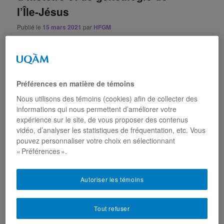
l’Île-Jésus
Publié le
15 mars 2021
par
HFGM
Le 9 mars dernier, Yolande Cohen fut invitée à donner une
conférence en ligne sur l’établissement des Juifs Sépharades à
Montréal. Pour en savoir plus sur cette vague migratoire et son
impact dans la société canadienne , c’est par
ici
.
Préférences en matière de témoins
Nous utilisons des témoins (cookies) afin de collecter des
Publié dans
Nouvelles
|
Marqué avec
Communauté juive
montréalaise
,
immigration
,
juif
,
juif séfarade
,
Montréal
informations qui nous permettent d’améliorer votre
expérience sur le site, de vous proposer des contenus
vidéo, d’analyser les statistiques de fréquentation, etc. Vous
pouvez personnaliser votre choix en sélectionnant
Été 2019 : Nouveau cours
« Préférences ».
d’Histoire Orale à l’UQAM
(HIS4030-20) par Yolande
Autoriser les témoins
Cohen
Tout refuser
Publié le
5 mars 2019
par
HFGM