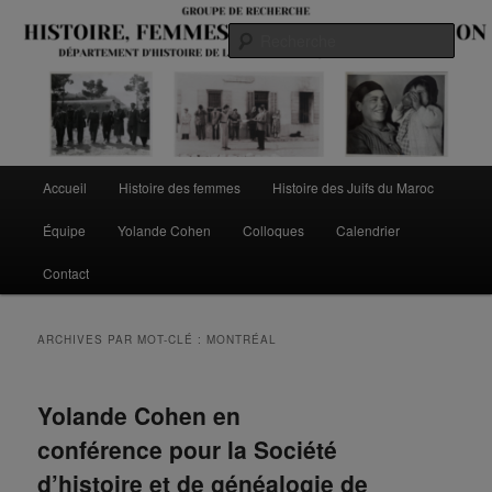
Aller
Aller
au
au
Rech
contenu
contenu
principal
secondaire
Menu
Accueil
Histoire des femmes
Histoire des Juifs du Maroc
principal
Équipe
Yolande Cohen
Colloques
Calendrier
Contact
ARCHIVES PAR MOT-CLÉ :
MONTRÉAL
Yolande Cohen en
conférence pour la Société
d’histoire et de généalogie de