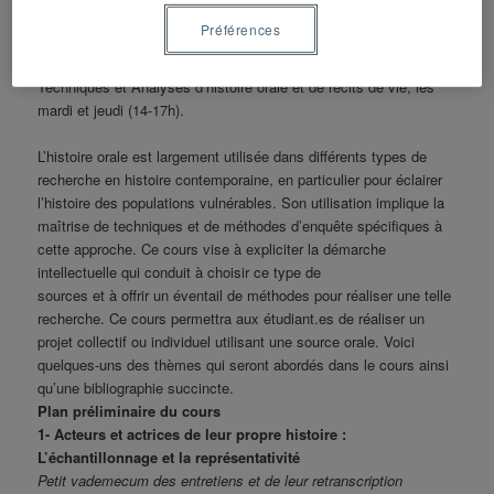
Durant la session estivale 2019,
Yolande Cohen
, professeure
Préférences
d’histoire de l’UQAM, proposera un nouveau cours d’Histoire
Orale (HIS4030-20),
Techniques et Analyses d’histoire orale et de récits de vie, les
mardi et jeudi (14-17h).
L’histoire orale est largement utilisée dans différents types de
recherche en histoire contemporaine, en particulier pour éclairer
l’histoire des populations vulnérables. Son utilisation implique la
maîtrise de techniques et de méthodes d’enquête spécifiques à
cette approche. Ce cours vise à expliciter la démarche
intellectuelle qui conduit à choisir ce type de
sources et à offrir un éventail de méthodes pour réaliser une telle
recherche. Ce cours permettra aux étudiant.es de réaliser un
projet collectif ou individuel utilisant une source orale. Voici
quelques-uns des thèmes qui seront abordés dans le cours ainsi
qu’une bibliographie succincte.
Plan préliminaire du cours
1- Acteurs et actrices de leur propre histoire :
L’échantillonnage et la représentativité
Petit vademecum des entretiens et de leur retranscription