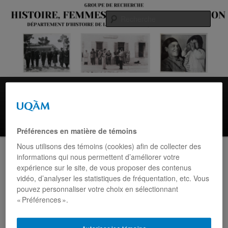
Aller
au
Rech
contenu
principal
Menu
Accueil
Histoire des femmes
Histoire des Juifs du Maroc
principal
Équipe
Yolande Cohen
Colloques
Calendrier
Contact
Préférences en matière de témoins
Nous utilisons des témoins (cookies) afin de collecter des
Navigation
informations qui nous permettent d’améliorer votre
←
Précédent
Suivant
→
des
expérience sur le site, de vous proposer des contenus
articles
vidéo, d’analyser les statistiques de fréquentation, etc. Vous
pouvez personnaliser votre choix en sélectionnant
« Préférences ».
8e Congrès international en
Autoriser les témoins