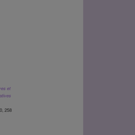
ves et
atives
0, 258