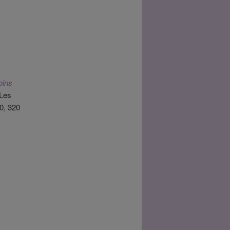
oins
 Les
0, 320