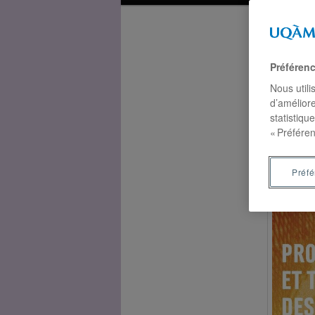
Préféren
Ouv
Nous utili
d’améliore
statistiqu
« Préféren
MONOGR
Préf