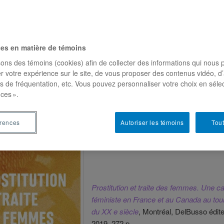
ces en matière de témoins
rages
sons des témoins (cookies) afin de collecter des informations qui nous 
r votre expérience sur le site, de vous proposer des contenus vidéo, d’
es de fréquentation, etc. Vous pouvez personnaliser votre choix en séle
ces ».
APHIE
érences
Autoriser les témoins
Tout
Prostitution et traite des femmes. Une c
féministe en France et au Canada au tou
du XX e siècle
, Montréal, DelBusso édite
2019, 272 p