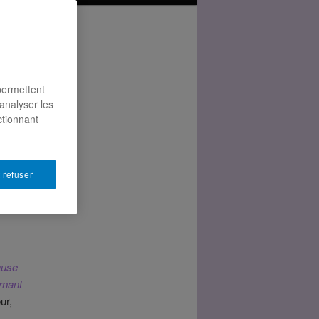
permettent
analyser les
ctionnant
 refuser
ause
rnant
ur,