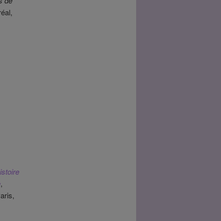
s de
éal,
istoire
e
,
aris,