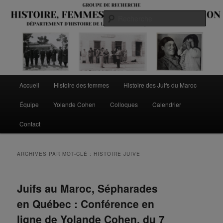
Aller
Aller
au
au
Rech
contenu
contenu
principal
secondaire
Menu
Accueil
Histoire des femmes
Histoire des Juifs du Maroc
principal
Équipe
Yolande Cohen
Colloques
Calendrier
Contact
ARCHIVES PAR MOT-CLÉ :
HISTOIRE JUIVE
Juifs au Maroc, Sépharades
en Québec : Conférence en
ligne de Yolande Cohen, du 7