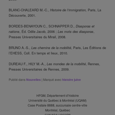
BLANC-CHALEARD M.-C.,
Histoire de l’immigration,
Paris, La
Découverte, 2001.
BORDES-BENAYOUN C., SCHNAPPER D.,
Diasporas et
nations
, Éd. Odile Jacob, 2006 ;
Les mots des diasporas
,
Presses Universitaires du Mirail, 2008.
BRUNO A.-S.,
Les chemins de la mobilité
, Paris, Les Éditions de
l’EHESS, Coll. En temps et lieux, 2010.
DUREAU F., HILY M.-A.,
Les mondes de la mobilité
, Rennes,
Presses Universitaires de Rennes, 2009.
Publié dans
Nouvelles
|
Marqué avec
histoire juive
HFGM, Département d’histoire
Université du Québec à Montréal (UQAM)
Case Postale 8888, succursale centre-ville
Montréal, Québec
CANADA H3C3P8