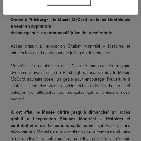
Publié le
30 octobre 2018
par
HFGM
Drame à Pittsburgh : le Musée McCord invite les Montréalais
à venir en apprendre
davantage sur la communauté juive de la métropole
Accès gratuit à l’exposition Shalom Montréal – Histoires et
contributions de la communauté juive pour la semaine.
Montréal, 29 octobre 2018 – Dans le contexte du tragique
événement ayant eu lieu à Pittsburgh samedi dernier, le Musée
McCord souhaite poser un geste pour encourager l’ouverture à
l’autre – l’une des valeurs fondamentales de l’institution – et
célébrer les différentes communautés qui enrichissent notre
société.
À cet effet, le Musée offrira jusqu’à dimanche* un accès
gratuit à l’exposition Shalom Montréal – Histoires et
contributions de la communauté juive
, qui vise à faire
découvrir aux Montréalais la contribution de la communauté juive
à notre ville et à notre culture, contribution qui s’est réalisée