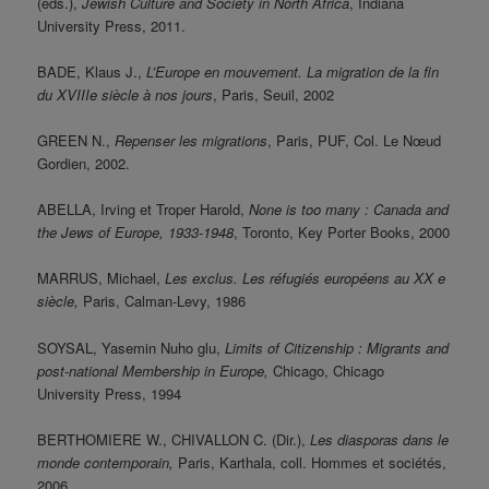
(eds.),
Jewish Culture and Society in North Africa
, Indiana
University Press, 2011.
BADE, Klaus J.,
L’Europe en mouvement. La migration de la fin
du XVIIIe siècle à nos jours
, Paris, Seuil, 2002
GREEN N.,
Repenser les migrations
, Paris, PUF, Col. Le Nœud
Gordien, 2002.
ABELLA, Irving et Troper Harold,
None is too many : Canada and
the Jews of Europe, 1933-1948
, Toronto, Key Porter Books, 2000
MARRUS, Michael,
Les exclus. Les réfugiés européens au XX e
siècle,
Paris, Calman-Levy, 1986
SOYSAL, Yasemin Nuho glu,
Limits of Citizenship : Migrants and
post-national Membership in Europe,
Chicago, Chicago
University Press, 1994
BERTHOMIERE W., CHIVALLON C. (Dir.),
Les diasporas
dans
le
monde
contemporain,
Paris, Karthala, coll. Hommes et sociétés,
2006.