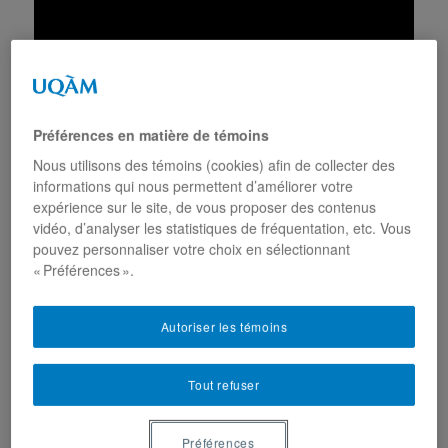
Préférences en matière de témoins
Nous utilisons des témoins (cookies) afin de collecter des
Publié dans
Nouvelles
|
Marqué avec
histoire juive
,
immigration
,
informations qui nous permettent d’améliorer votre
juif
,
juif séfarade
,
migration
,
migrations juives
expérience sur le site, de vous proposer des contenus
vidéo, d’analyser les statistiques de fréquentation, etc. Vous
pouvez personnaliser votre choix en sélectionnant
« Préférences ».
Drame à Pittsburgh : le
Musée McCord invite les
Autoriser les témoins
Montréalais à venir en
apprendre davantage sur la
Tout refuser
communauté juive de
Montréal
Préférences