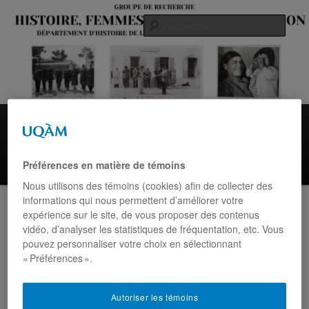
Aller
au
Rech
contenu
principal
Menu
Accueil
Histoire des femmes
Histoire des Juifs du Maroc
principal
Équipe
Yolande Cohen
Colloques
Calendrier
Préférences en matière de témoins
Contact
Nous utilisons des témoins (cookies) afin de collecter des
informations qui nous permettent d’améliorer votre
Navigation
←
Précédent
Suivant
→
expérience sur le site, de vous proposer des contenus
des
vidéo, d’analyser les statistiques de fréquentation, etc. Vous
articles
pouvez personnaliser votre choix en sélectionnant
« Préférences ».
À lire : Un article sur
Autoriser les témoins