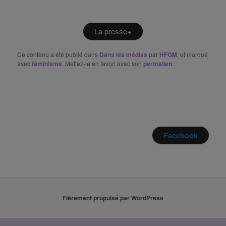
La presse+
Ce contenu a été publié dans
Dans les médias
par
HFGM
, et marqué
avec
féminisme
. Mettez-le en favori avec son
permalien
.
Facebook
Fièrement propulsé par WordPress