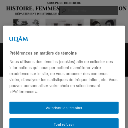
Aller
au
Rech
contenu
principal
Menu
Accueil
Histoire des femmes
Histoire des Juifs du Maroc
principal
Préférences en matière de témoins
Équipe
Yolande Cohen
Colloques
Calendrier
Nous utilisons des témoins (cookies) afin de collecter des
informations qui nous permettent d’améliorer votre
Contact
expérience sur le site, de vous proposer des contenus
vidéo, d’analyser les statistiques de fréquentation, etc. Vous
pouvez personnaliser votre choix en sélectionnant
Navigation
←
Précédent
Suivant
→
« Préférences ».
des
articles
Autoriser les témoins
Yolande Cohen à l’émission
Tout refuser