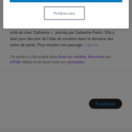
de Catherine Perrin
Préférences
Publié le
1 juin 2020
par
HFGM
Écoutez le dernier passage de Yolande Cohen à l’émission « Du
côté de chez Catherine », animée par Catherine Perrin. Elle y
était pour discuter de l’idée de vocation dans le domaine des
soins de santé. Pour écouter son passage,
c’est ici
.
Ce contenu a été publié dans
Dans les médias
,
Nouvelles
par
HFGM
. Mettez-le en favori avec son
permalien
.
Facebook