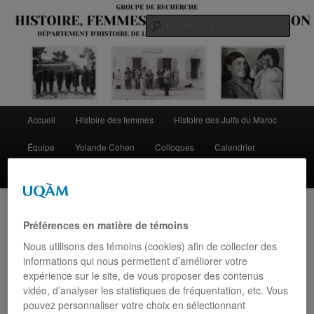
Aller
Aller
au
au
Rech
contenu
contenu
principal
secondaire
Menu
Accueil
Histoire des femmes
Histoire des Juifs du Maroc
principal
Équipe
Yolande Cohen
Colloques
Calendrier
Contact
ARCHIVES PAR MOT-CLÉ :
MIGRATIONS JUIVES
Préférences en matière de témoins
Nous utilisons des témoins (cookies) afin de collecter des
Navigation
Articles plus récents
→
informations qui nous permettent d’améliorer votre
des
expérience sur le site, de vous proposer des contenus
articles
vidéo, d’analyser les statistiques de fréquentation, etc. Vous
Nouvelle publication d’un
pouvez personnaliser votre choix en sélectionnant