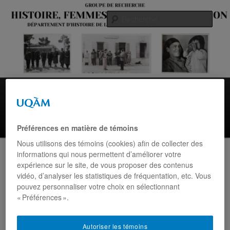
Aller
au
Rech
contenu
principal
Menu
Accueil
Histoire des femmes
Histoire des Juifs du Maroc
principal
Équipe
Yolande Cohen
Colloques
Calendrier
Préférences en matière de témoins
Contact
Nous utilisons des témoins (cookies) afin de collecter des
informations qui nous permettent d’améliorer votre
Navigation
←
Précédent
expérience sur le site, de vous proposer des contenus
des
vidéo, d’analyser les statistiques de fréquentation, etc. Vous
articles
pouvez personnaliser votre choix en sélectionnant
« Préférences ».
Une vie en transit. Meknès,
Autoriser les témoins